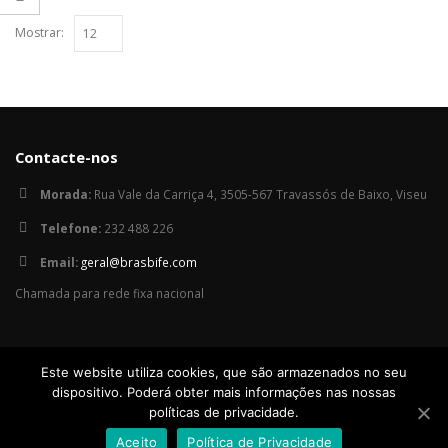
Mostrar:
Contacte-nos
Morada:
Rua Vale da Carriça 4, 3505-567 Travassós de Baixo, Viseu
Telefone:
232 488 226
Email:
geral@brasbife.com
Chamada para rede fixa nacional
Política de Privacidade
Este website utiliza cookies, que são armazenados no seu
dispositivo. Poderá obter mais informações nas nossas
políticas de privacidade.
Aceito
Política de Privacidade
© Copyright 2018. Brasbife