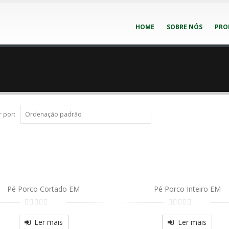
HOME
SOBRE NÓS
PRO
 por:
Pé Porco Cortado EM
Pé Porco Inteiro EM
0
0
out
out
Ler mais
Ler mais
of
of