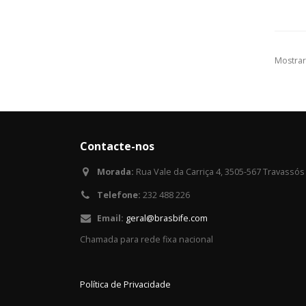
Mostrar
Contacte-nos
Morada:
Rua Vale da Carriça 4, 3505-567 Travassós
Telefone:
232 488 226
Email:
geral@brasbife.com
Chamada para rede fixa nacional
Política de Privacidade