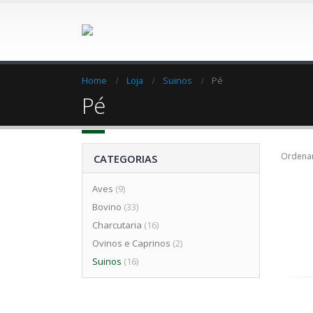
Home
Loja
Suinos
Pé
Pé
Ordenar
CATEGORIAS
Aves
(9)
Bovino
(33)
Charcutaria
(16)
Ovinos e Caprinos
(2)
Suinos
(16)