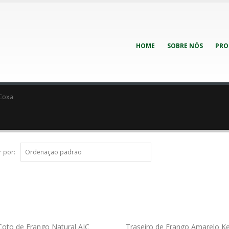
HOME
SOBRE NÓS
PRO
Coxa
 por:
Coto de Frango Natural AJC
Traseiro de Frango Amarelo K