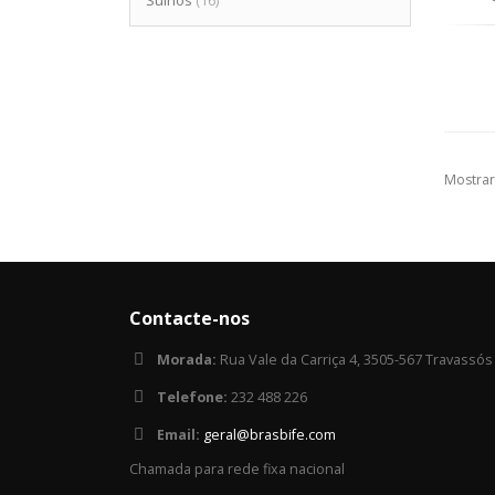
Suinos
(16)
Mostrar
Contacte-nos
Morada:
Rua Vale da Carriça 4, 3505-567 Travassós
Telefone:
232 488 226
Email:
geral@brasbife.com
Chamada para rede fixa nacional