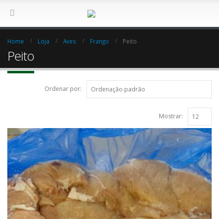
Home
Loja
Aves
Frango
Peito
Peito
Ordenar por:
Mostrar: