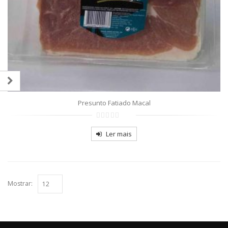
Presunto Fatiado Macal
0
out
Ler mais
of
5
Mostrar: